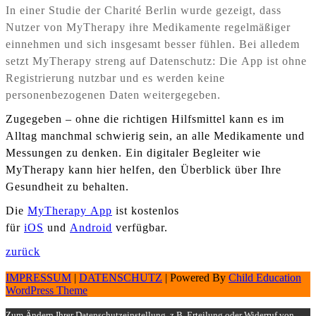
In einer Studie der Charité Berlin wurde gezeigt, dass
Nutzer von MyTherapy ihre Medikamente regelmäßiger
einnehmen und sich insgesamt besser fühlen. Bei alledem
setzt MyTherapy streng auf Datenschutz: Die App ist ohne
Registrierung nutzbar und es werden keine
personenbezogenen Daten weitergegeben.
Zugegeben – ohne die richtigen Hilfsmittel kann es im
Alltag manchmal schwierig sein, an alle Medikamente und
Messungen zu denken. Ein digitaler Begleiter wie
MyTherapy kann hier helfen, den Überblick über Ihre
Gesundheit zu behalten.
Die
MyTherapy App
ist kostenlos
für
iOS
und
Android
verfügbar.
zurück
IMPRESSUM
|
DATENSCHUTZ
| Powered By
Child Education
WordPress Theme
Zum Ändern Ihrer Datenschutzeinstellung, z.B. Erteilung oder Widerruf von